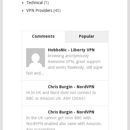
Technical
(1)
VPN Providers
(43)
Comments
Popular
HobbsNic
-
Liberty VPN
browsing anonymously
Awesome VPN, great support
and works flawlessly, still super
fast and...
Chris Burgin
-
NordVPN
Hi In UK and Nord does not connect to
BBC or Amazon UK. ANY IDEAS?
Chris Burgin
-
NordVPN
In the UK cannot get onto BBC with
NordVPN enabled also same with Amazon.
Any suggestions