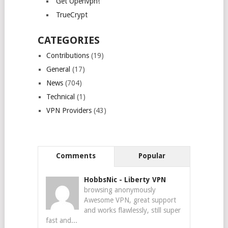
Get Openvpn!
TrueCrypt
CATEGORIES
Contributions
(19)
General
(17)
News
(704)
Technical
(1)
VPN Providers
(43)
Comments
Popular
HobbsNic
-
Liberty VPN
browsing anonymously
Awesome VPN, great support
and works flawlessly, still super
fast and...