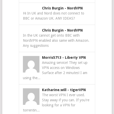
Chris Burgin
-
NordVPN
Hi In UK and Nord does not connect to
BBC or Amazon UK. ANY IDEAS?
Chris Burgin
-
NordVPN
In the UK cannot get onto BBC with
NordVPN enabled also same with Amazon.
Any suggestions
Morris5713
-
Liberty VPN
Amazing service! They set up
VPN access on Windows
Surface after 2 minutes! I am
using the...
Katharine.will
-
tigerVPN
The worst VPN I ever used.
Stay away if you can. If you're
looking for a VPN for
torrentin...