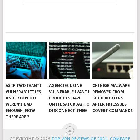
AS IF TWO IVANTI
AGENCIES USING
CHINESE MALWARE
VULNERABILITIES
VULNERABLE IVANTI
REMOVED FROM
UNDER EXPLOIT
PRODUCTS HAVE
SOHO ROUTERS
WEREN’T BAD
UNTIL SATURDAY TO
AFTER FBI ISSUES
ENOUGH, NOW
DISCONNECT THEM
COVERT COMMANDS
THERE ARE 3
COPYRIGHT © 2026
TOP VPN REVIEWS OF 2021- COMPARE